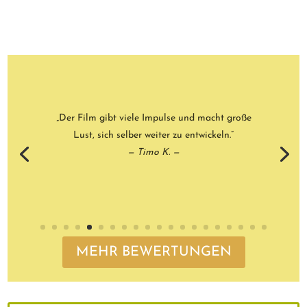
„Eine sorgfältige, respektvolle und ästhetisch sehr
schöne Dokumentation. Und dass sooft gelacht
wird in diesem Film macht ihn zusätzlich kostbar.”
— Jakob Federer-Aepli —
MEHR BEWERTUNGEN